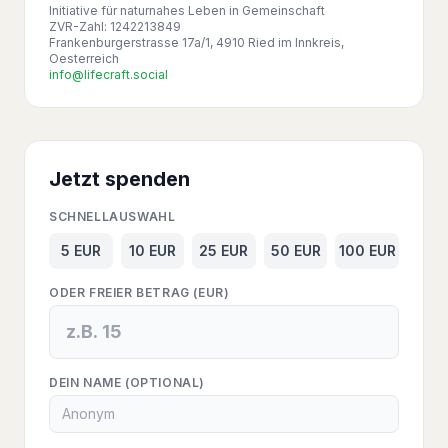
Initiative für naturnahes Leben in Gemeinschaft
ZVR-Zahl: 1242213849
Frankenburgerstrasse 17a/1, 4910 Ried im Innkreis,
Oesterreich
info@lifecraft.social
Jetzt spenden
SCHNELLAUSWAHL
5
EUR
10
EUR
25
EUR
50
EUR
100
EUR
ODER FREIER BETRAG (EUR)
DEIN NAME (OPTIONAL)